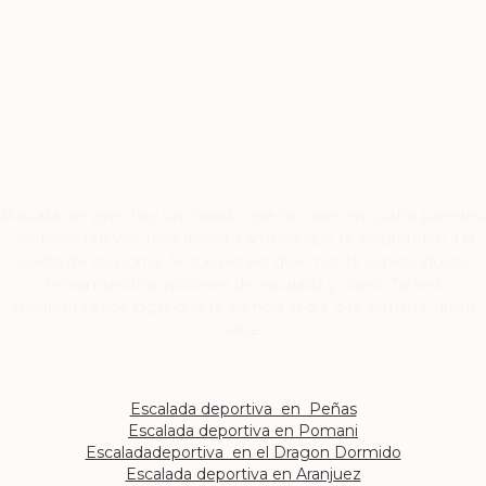
Más allá del gym hay un mundo que no cabe en cuatro paredes.
Sectores nuevos, roca fresca, caminos que te sorprenden a la
vuelta de una loma. Si quieres ver qué más te espera afuera,
revisa nuestras opciones de escalada y viajes. Tal vez
encuentres ese lugar que te cambia el día, o la semana, quién
sabe.
Escalada deportiva en Peñas
Escalada deportiva en Pomani
Escaladadeportiva en el Dragon Dormido
Escalada deportiva en Aranjuez